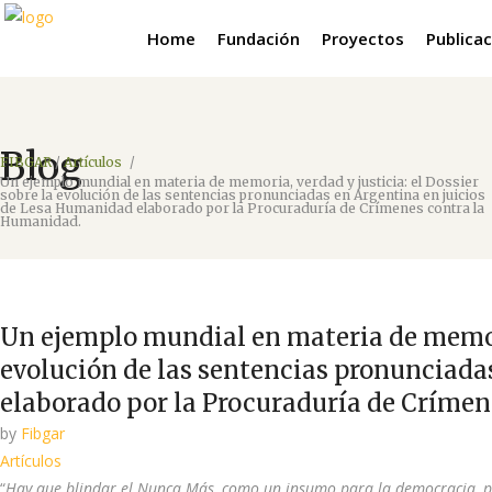
Home
Fundación
Proyectos
Publica
Blog
FIBGAR
/
Artículos
/
Un ejemplo mundial en materia de memoria, verdad y justicia: el Dossier
sobre la evolución de las sentencias pronunciadas en Argentina en juicios
de Lesa Humanidad elaborado por la Procuraduría de Crímenes contra la
Humanidad.
Un ejemplo mundial en materia de memoria
evolución de las sentencias pronunciada
elaborado por la Procuraduría de Críme
by
Fibgar
Artículos
“
Hay que blindar el Nunca Más, como un insumo para la democracia, por