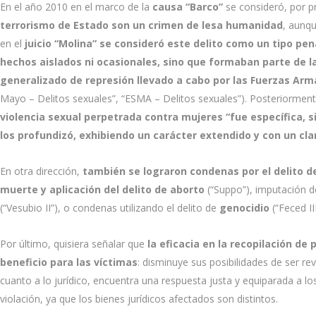
En el año 2010 en el marco de la
causa “Barco”
se consideró, por p
terrorismo de Estado son un crimen de lesa humanidad
, aunq
en el
juicio “Molina”
se consideró este delito como un tipo pen
hechos aislados ni ocasionales, sino que formaban parte de l
generalizado de represión llevado a cabo por las Fuerzas Arm
Mayo – Delitos sexuales”, “ESMA – Delitos sexuales”). Posteriorment
violencia sexual perpetrada contra mujeres “fue específica, s
los profundizó, exhibiendo un carácter extendido y con un clar
En otra dirección,
también se lograron condenas por el delito d
muerte y aplicación del delito de aborto
(“Suppo”), imputación d
(“Vesubio II”), o condenas utilizando el delito de
genocidio
(“Feced II
Por último, quisiera señalar que
la eficacia en la recopilación de
beneficio para las víctimas
: disminuye sus posibilidades de ser rev
cuanto a lo jurídico, encuentra una respuesta justa y equiparada a 
violación, ya que los bienes jurídicos afectados son distintos.