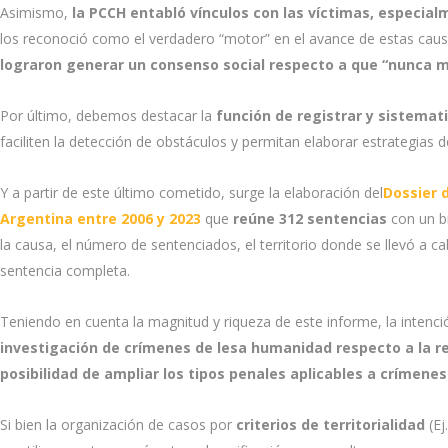
Asimismo,
la PCCH entabló vínculos con las víctimas, especi
los reconoció como el verdadero “motor” en el avance de estas causa
lograron generar un consenso social respecto a que “nunca m
Por último, debemos destacar la
función de registrar y sistemat
faciliten la detección de obstáculos y permitan elaborar estrategias de
Y a partir de este último cometido, surge la elaboración del
Dossier 
Argentina entre 2006 y 2023
que
reúne 312 sentencias
con un b
la causa, el número de sentenciados, el territorio donde se llevó a ca
sentencia completa.
Teniendo en cuenta la magnitud y riqueza de este informe, la intenc
investigación de crímenes de lesa humanidad respecto a la rec
posibilidad de ampliar los tipos penales aplicables a crímen
Si bien la organización de casos por
criterios de territorialidad
(Ej