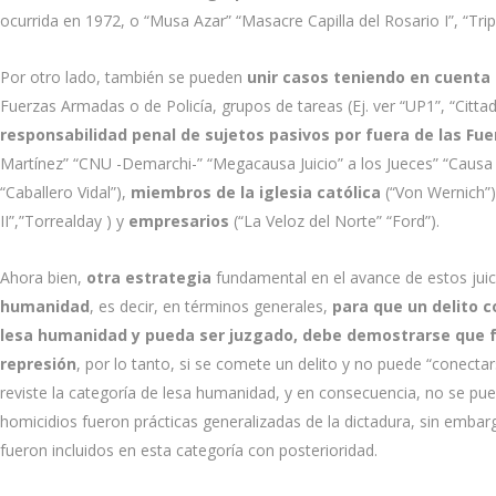
ocurrida en 1972, o “Musa Azar” “Masacre Capilla del Rosario I”, “Tri
Por otro lado, también se pueden
unir casos teniendo en cuenta 
Fuerzas Armadas o de Policía, grupos de tareas (Ej. ver “UP1”, “Citt
responsabilidad penal de sujetos pasivos por fuera de las Fu
Martínez” “CNU -Demarchi-” “Megacausa Juicio” a los Jueces” “Causa 
“Caballero Vidal”),
miembros de la iglesia católica
(“Von Wernich”
II”,”Torrealday ) y
empresarios
(“La Veloz del Norte” “Ford”).
Ahora bien,
otra estrategia
fundamental en el avance de estos juic
humanidad
, es decir, en términos generales,
para que un delito c
lesa humanidad y pueda ser juzgado, debe demostrarse que f
represión
, por lo tanto, si se comete un delito y no puede “conect
reviste la categoría de lesa humanidad, y en consecuencia, no se pu
homicidios fueron prácticas generalizadas de la dictadura, sin emba
fueron incluidos en esta categoría con posterioridad.