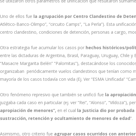
se utilizaron otros parámetros de unificación que resultaron sumame
Uno de ellos fue
la agrupación por Centro Clandestino de Deten
Atlético-Banco-Olimpo”, “circuito Camps”, “La Perla”). Esta unificaci
centro clandestino, condiciones de detención, personas a cargo, mod
Otra estrategia fue acumular los casos por
hechos históricos/polí
entre las dictaduras de Argentina, Brasil, Paraguay, Uruguay, Chile y 
“Masacre Margarita Belén” “Palomitas”), destacándose los conocid
organizaban periódicamente vuelos clandestinos que tenían como misi
mayoría de los casos todavía con vida (Ej. Ver “ESMA Unificada” “Ca
Otro fenómeno represivo que también se unificó fue
la apropiación
juzgaba cada caso en particular (ej. ver “Rei”, “Alonso”, “Vildoza”), p
apropiación de menores”,
en el cual
la Justicia dio por probada
sustracción, retención y ocultamiento de menores de edad
”.
Asimismo, otro criterio fue
agrupar casos ocurridos con anteriorid