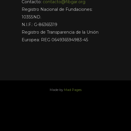
Contacto:
contacto@fibgar.org
Registro Nacional de Fundaciones:
1035SND.
N.I.F.: G-86365319
Registro de Transparencia de la Unión
Europea: REG 064936594983-45
Made by
Mad Pages
x
facebook