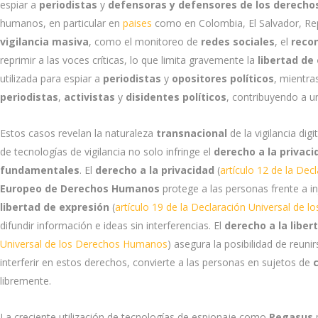
espiar a
periodistas
y
defensoras y defensores de los derech
humanos, en particular en
paises
como en Colombia, El Salvador, Re
vigilancia masiva
, como el monitoreo de
redes sociales
, el
recon
reprimir a las voces críticas, lo que limita gravemente la
libertad de
utilizada para espiar a
periodistas
y
opositores políticos
, mientra
periodistas
,
activistas
y
disidentes políticos
, contribuyendo a 
Estos casos revelan la naturaleza
transnacional
de la vigilancia dig
de tecnologías de vigilancia no solo infringe el
derecho a la privaci
fundamentales
. El
derecho a la privacidad
(
artículo 12 de la De
Europeo de Derechos Humanos
protege a las personas frente a inj
libertad de expresión
(
artículo 19 de la Declaración Universal de
difundir información e ideas sin interferencias. El
derecho a la libe
Universal de los Derechos Humanos
) asegura la posibilidad de reunir
interferir en estos derechos, convierte a las personas en sujetos de
libremente.
La creciente utilización de tecnologías de espionaje como
Pegasus
p