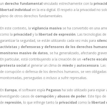
un
derecho fundamental
vinculado estrechamente con la
privaci
libertad individual
en la era digital. El respeto a la privacidad no s
pleno de otros derechos fundamentales.
En este contexto, la
vigilancia masiva
se ha convertido en una am
como la
privacidad
y la
libertad de expresión
. Las tecnologías d
garantizar la seguridad, se están utilizando cada vez más para
silenc
activistas
y
defensoras y defensores de los derechos human
monitoreo masivo de datos
, se ha generalizado, afectando grave
En particular, está contribuyendo a la creación de un «
efecto escal
protesta social
al generar un clima de
miedo
y
autocensura
. Las
de corrupción o defensa de los derechos humanos, se ven obligadas 
monitoreadas, perseguidas o incluso a sufrir represalias.
En
Europa
, el software espía
Pegasus
ha sido utilizado para espiar
investigando casos de
corrupción
y
abusos de poder
. Este tipo d
de
represión
, lo que infringe tanto la
privacidad
como la
libertad