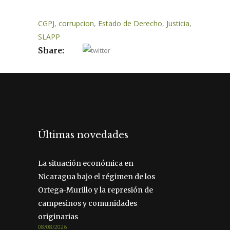
CGPJ
,
corrupcion
,
Estado de Derecho
,
Justicia
,
SLAPP
Share:
Últimas novedades
La situación económica en
Nicaragua bajo el régimen de los
Ortega-Murillo y la represión de
campesinos y comunidades
originarias
08/08/2026