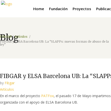
Home
Fundación
Proyectos
Publica
Blog
FIBGAR
/
Artículos
/
FIBGAR y ELSA Barcelona UB: La “SLAPPs: nuevas formas de abuso de la
ley”
FIBGAR y ELSA Barcelona UB: La “SLAPPs:
by
Fibgar
Artículos
En el marco del proyecto
PATFox
, el pasado 17 de Mayo impartimos 
organizada con el apoyo de ELSA Barcelona UB.