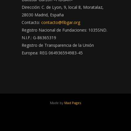
Dirección: C. de Lyon, 9, local 8, Moratalaz,
28030 Madrid, España
Contacto:
contacto@fibgar.org
Registro Nacional de Fundaciones: 1035SND.
N.I.F.: G-86365319
Registro de Transparencia de la Unión
Europea: REG 064936594983-45
Made by
Mad Pages
x