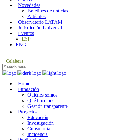
Novedades
Boletines de noticias
Artículos
Observatorio LATAM
Jurisdicción Universal
Eventos
ESP
ENG
Colabora
Home
Fundación
Quiénes somos
Qué hacemos
Gestión transparente
Proyectos
Educación
Investigación
Consultoría
Incidencia
Publicaciones