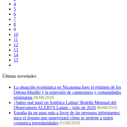
4
5
6
7
8
9
10
11
12
13
14
15
Últimas novedades
La situación económica en Nicaragua bajo el régimen de los
Ortega-Murillo y la represión de campesinos y comunidades
originarias
08/08/2026
¿Sabes qué pasó en América Latina? Boletín Mensual del
Observatorio ALERTA Latam – julio de 2026
06/08/2026
España da un paso más a favor de las personas informantes:
nace el órgano que supervisará cómo se protege a quien
comunica irregularidades
01/08/2026