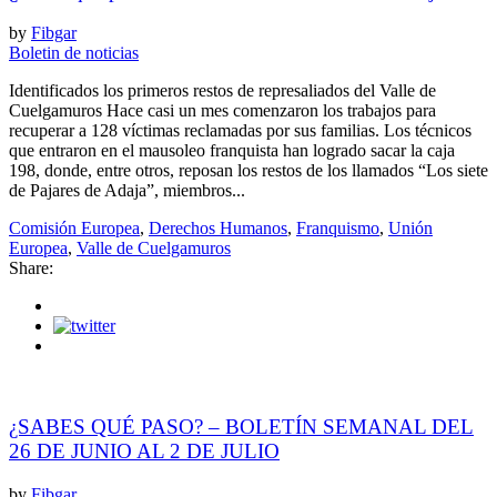
by
Fibgar
Boletin de noticias
Identificados los primeros restos de represaliados del Valle de
Cuelgamuros Hace casi un mes comenzaron los trabajos para
recuperar a 128 víctimas reclamadas por sus familias. Los técnicos
que entraron en el mausoleo franquista han logrado sacar la caja
198, donde, entre otros, reposan los restos de los llamados “Los siete
de Pajares de Adaja”, miembros...
Comisión Europea
,
Derechos Humanos
,
Franquismo
,
Unión
Europea
,
Valle de Cuelgamuros
Share:
¿SABES QUÉ PASO? – BOLETÍN SEMANAL DEL
26 DE JUNIO AL 2 DE JULIO
by
Fibgar