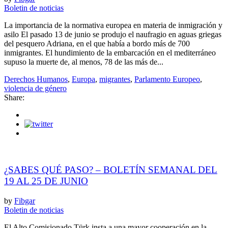
Boletin de noticias
La importancia de la normativa europea en materia de inmigración y
asilo El pasado 13 de junio se produjo el naufragio en aguas griegas
del pesquero Adriana, en el que había a bordo más de 700
inmigrantes. El hundimiento de la embarcación en el mediterráneo
supuso la muerte de, al menos, 78 de las más de...
Derechos Humanos
,
Europa
,
migrantes
,
Parlamento Europeo
,
violencia de género
Share:
¿SABES QUÉ PASO? – BOLETÍN SEMANAL DEL
19 AL 25 DE JUNIO
by
Fibgar
Boletin de noticias
El Alto Comisionado Türk insta a una mayor cooperación en la