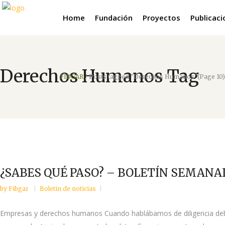
Home
Fundación
Proyectos
Publicac
Derechos Humanos Tag
FIBGAR
/
Posts tagged "Derechos Humanos"
(Page 10)
¿SABES QUÉ PASO? – BOLETÍN SEMANAL 
by
Fibgar
Boletin de noticias
Empresas y derechos humanos Cuando hablábamos de diligencia debida