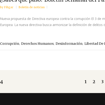
by
Fibgar
Boletin de noticias
Nueva propuesta de Directiva europea contra la corrupción El 3 de 
Europea. La nueva directiva busca armonizar la definición de delitos d
,
,
,
Corrupción
Derechos Humanos
Desinformación
Libertad De
1
2
3