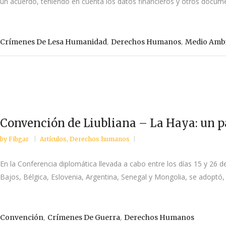
un acuerdo, teniendo en cuenta los datos financieros y otros docume
,
,
Crímenes De Lesa Humanidad
Derechos Humanos
Medio Amb
Convención de Liubliana – La Haya: un p
by
Fibgar
Artículos
,
Derechos humanos
En la Conferencia diplomática llevada a cabo entre los días 15 y 26 
Bajos, Bélgica, Eslovenia, Argentina, Senegal y Mongolia, se adoptó,
,
,
Convención
Crímenes De Guerra
Derechos Humanos