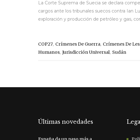
La Corte Suprema de Suecia se declara compet
cargos ante los tribunales suecos contra Ian L
exploración y producción de petróleo y gas, con
,
,
COP27
Crímenes De Guerra
Crímenes De Le
,
,
Humanos
Jurisdicción Universal
Sudán
Últimas novedades
Lega
España da un paso más a
Polí