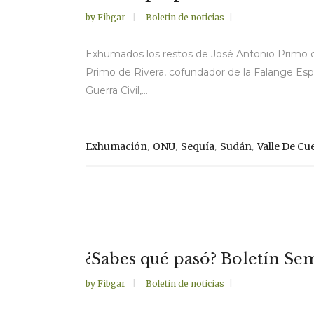
by
Fibgar
Boletin de noticias
Exhumados los restos de José Antonio Primo de
Primo de Rivera, cofundador de la Falange Españ
Guerra Civil,...
,
,
,
,
Exhumación
ONU
Sequía
Sudán
Valle De C
¿Sabes qué pasó? Boletín Se
by
Fibgar
Boletin de noticias