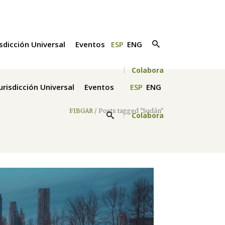
isdicción Universal
Eventos
ESP
ENG
Colabora
Jurisdicción Universal
Eventos
ESP
ENG
FIBGAR
/
Posts tagged "Sudán"
Colabora