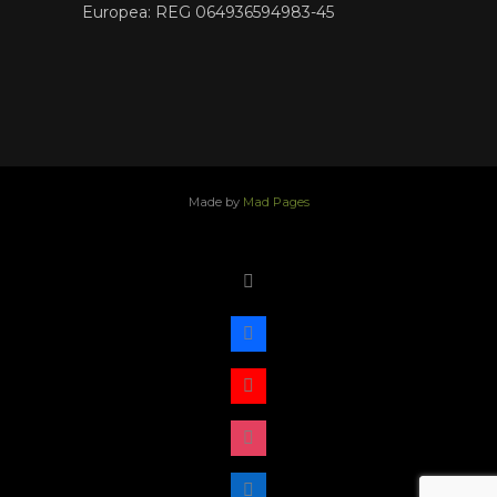
Europea: REG 064936594983-45
Made by
Mad Pages
x
facebook
youtube
instagram
linkedin