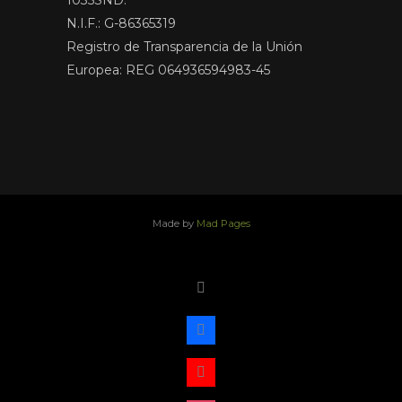
N.I.F.: G-86365319
Registro de Transparencia de la Unión
Europea: REG 064936594983-45
Made by
Mad Pages
x
facebook
youtube