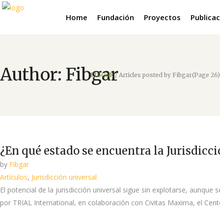
Home
Fundación
Proyectos
Publica
Author: Fibgar
FIBGAR
/
Articles posted by Fibgar
(Page 26)
¿En qué estado se encuentra la Jurisdicc
by
Fibgar
Artículos
,
Jurisdicción universal
El potencial de la jurisdicción universal sigue sin explotarse, aunque
por TRIAL International, en colaboración con Civitas Maxima, el Cente