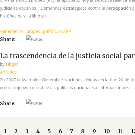
El Parlamento Europeo (PE) ha aprobado hoy la Directiva relativa a 
judiciales abusivos ("Demandas estratégicas contra la participación
histórica para la libertad...
Parlamento Europeo
,
patfox
,
SLAPP
Share:
La trascendencia de la justicia social pa
by
Fibgar
Artículos
En 2007 la Asamblea General de Naciones Unidas declaró el 20 de febr
como objetivo central de las políticas nacionales e internacionales. L
Share:
1
2
3
4
5
6
7
8
9
10
11
1