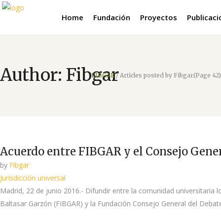
Home
Fundación
Proyectos
Publicac
Author: Fibgar
FIBGAR
/
Articles posted by Fibgar
(Page 42)
Acuerdo entre FIBGAR y el Consejo Gener
by
Fibgar
Jurisdicción universal
Madrid, 22 de junio 2016.- Difundir entre la comunidad universitaria l
Baltasar Garzón (FIBGAR) y la Fundación Consejo General del Debate Jud