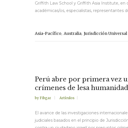
Griffith Law School y Griffith Asia Institute, 
académicas/os, especialistas, representantes de 
,
,
Asia-Pacífico
Australia
Jurisdicción Universal
Perú abre por primera vez un
crímenes de lesa humanidad
by
Fibgar
Artículos
El avance de las investigaciones internacionales
judiciales basados en el principio de Jurisdicci
contra un ciudadano israelí por presuntos críme