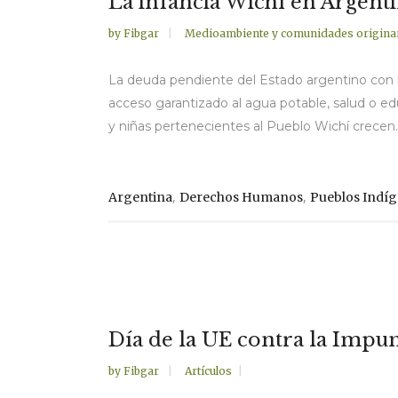
La infancia Wichí en Argent
by
Fibgar
Medioambiente y comunidades origina
La deuda pendiente del Estado argentino con lo
acceso garantizado al agua potable, salud o ed
y niñas pertenecientes al Pueblo Wichí crecen..
,
,
Argentina
Derechos Humanos
Pueblos Indí
Día de la UE contra la Impuni
by
Fibgar
Artículos