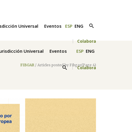
isdicción Universal
Eventos
ESP
ENG
Colabora
Jurisdicción Universal
Eventos
ESP
ENG
FIBGAR
/
Articles posted by Fibgar
(Page 4)
Colabora