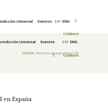
risdicción Universal
Eventos
ESP
ENG
Colabora
Jurisdicción Universal
Eventos
ESP
ENG
FIBGAR
/
Derechos humanos
(Page 30)
Colabora
H en España