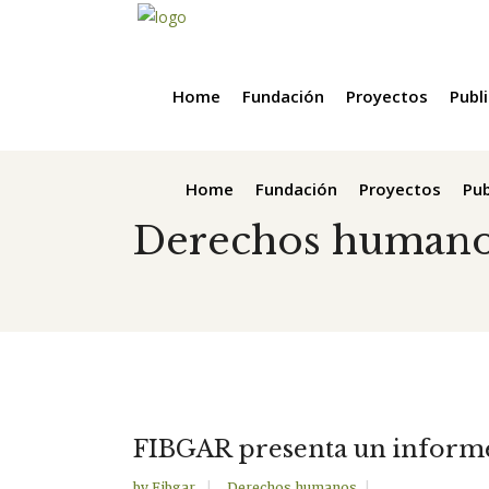
Home
Fundación
Proyectos
Publ
Home
Fundación
Proyectos
Pub
Derechos human
FIBGAR presenta un inform
by
Fibgar
Derechos humanos