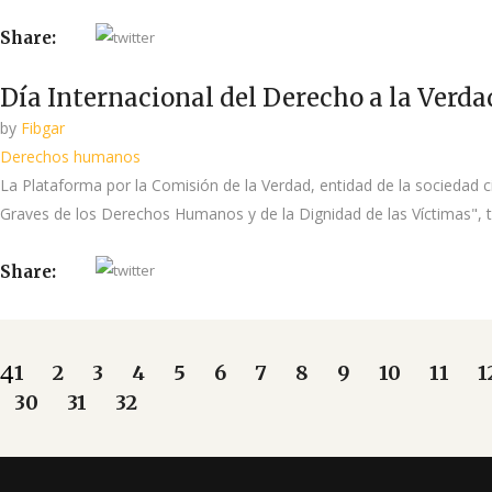
Share:
Día Internacional del Derecho a la Verda
by
Fibgar
Derechos humanos
La Plataforma por la Comisión de la Verdad, entidad de la sociedad c
Graves de los Derechos Humanos y de la Dignidad de las Víctimas", 
Share:
1
2
3
4
5
6
7
8
9
10
11
1
30
31
32