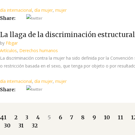
día internacional
,
día mujer
,
mujer
Share:
La llaga de la discriminación estructural
by
Fibgar
Artículos
,
Derechos humanos
La discriminación contra la mujer ha sido definida por la Convención 
o restricción basada en el sexo, que tenga por objeto o por resultado
día internacional
,
día mujer
,
mujer
Share:
1
2
3
4
5
6
7
8
9
10
11
1
30
31
32