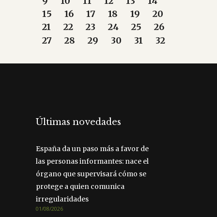
9
10
11
12
13
14
15
16
17
18
19
20
21
22
23
24
25
26
27
28
29
30
31
32
Últimas novedades
España da un paso más a favor de
las personas informantes: nace el
órgano que supervisará cómo se
protege a quien comunica
irregularidades
01/08/2026