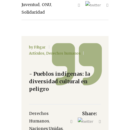
,
,
Juventud
ONU
Solidaridad
by
Fibgar
Artículos
,
Derechos humanos
- Pueblos indígenas: la
diversidad cultural en
peligro
Derechos
Share:
,
Humanos
,
Naciones Unidas