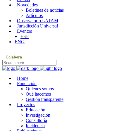
Novedades
Boletines de noticias
Artículos
Observatorio LATAM
Jurisdicción Universal
Eventos
ESP
ENG
Colabora
Home
Fundación
Quiénes somos
Qué hacemos
Gestión transparente
Proyectos
Educación
Investigación
Consultoría
Incidencia
Publicaciones