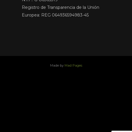
Registro de Transparencia de la Unión
Europea: REG 064936594983-45
Made by
Mad Pages
x
facebook
youtube
instagram