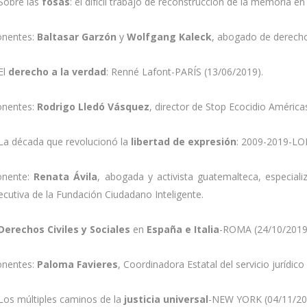
Sobre las
fosas
: el difícil trabajo de reconstrucción de la memoria e
onentes:
Baltasar Garzón
y
Wolfgang Kaleck
, abogado de derecho
El
derecho a la verdad
: Renné Lafont-PARÍS (13/06/2019).
onentes:
Rodrigo Lledó Vásquez
, director de Stop Ecocidio Améric
La década que revolucionó la
libertad de expresión
: 2009-2019-LO
onente:
Renata Ávila
, abogada y activista guatemalteca, especial
ecutiva de la Fundación Ciudadano Inteligente.
Derechos Civiles y Sociales
en
España e Italia
-ROMA (24/10/2019
onentes:
Paloma Favieres
, Coordinadora Estatal del servicio jurídic
Los múltiples caminos de la
justicia universal
-NEW YORK (04/11/20