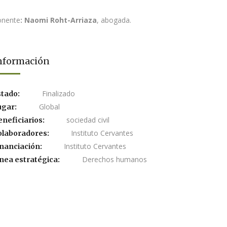
onente
: Naomi Roht-Arriaza
, abogada.
nformación
Finalizado
stado:
Global
ugar:
sociedad civil
eneficiarios:
Instituto Cervantes
olaboradores:
Instituto Cervantes
inanciación:
Derechos humanos
nea estratégica: