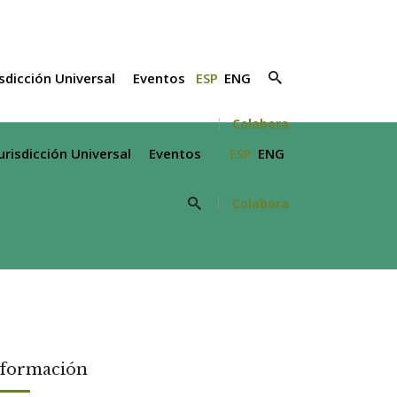
isdicción Universal
Eventos
ESP
ENG
Colabora
Jurisdicción Universal
Eventos
ESP
ENG
Colabora
nformación