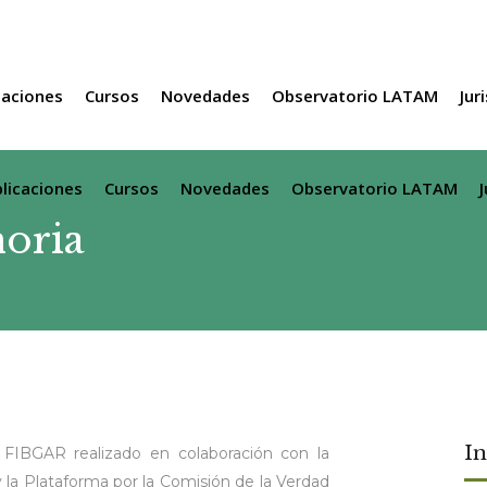
caciones
Cursos
Novedades
Observatorio LATAM
Jur
licaciones
Cursos
Novedades
Observatorio LATAM
oria
I
FIBGAR realizado en colaboración con la
la Plataforma por la Comisión de la Verdad