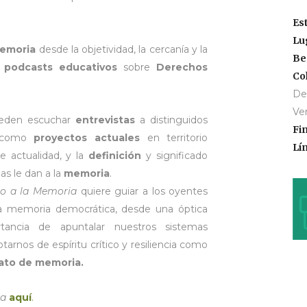
Es
Lu
emoria
desde la objetividad, la cercanía y la
Be
e
podcasts educativos
sobre
Derechos
Co
De
Ve
pueden escuchar
entrevistas
a distinguidos
Fi
í como
proyectos actuales
en territorio
Lí
 actualidad, y la
definición
y significado
as le dan a la
memoria
.
o a la Memoria
quiere guiar a los oyentes
la memoria democrática, desde una óptica
ancia de apuntalar nuestros sistemas
arnos de espíritu crítico y resiliencia como
lato de memoria.
ia
aquí
.