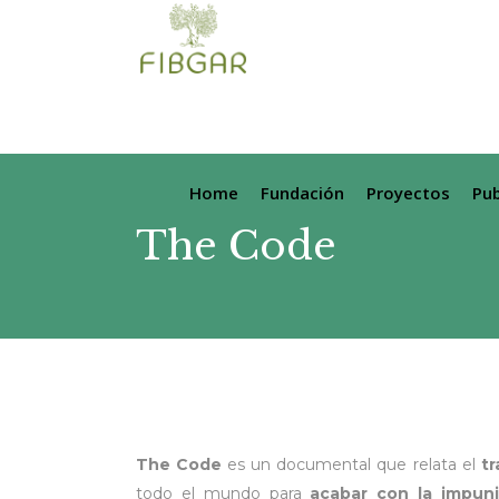
Home
Fundación
Proyectos
Pub
The Code
The Code
es un documental que relata el
tr
todo el mundo para
acabar con la impu