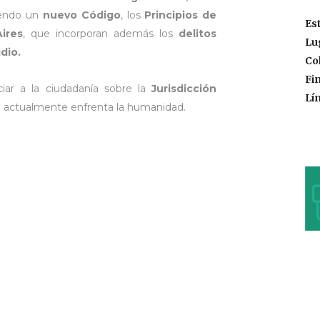
iendo un
nuevo Código
, los
Principios de
Es
ires
, que incorporan además los
delitos
Lu
dio.
Co
Fi
ar a la ciudadanía sobre la
Jurisdicción
Lí
e actualmente enfrenta la humanidad.