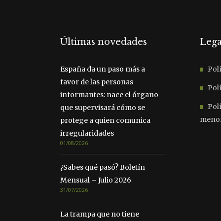
Últimas novedades
Lega
España da un paso más a
Polí
favor de las personas
Polí
informantes: nace el órgano
Pol
que supervisará cómo se
meno
protege a quien comunica
irregularidades
01/08/2026
¿Sabes qué pasó? Boletín
Mensual – Julio 2026
31/07/2026
La trampa que no tiene