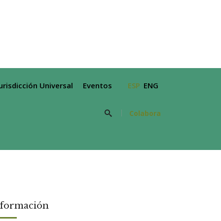
Jurisdicción Universal
Eventos
ESP
ENG
Colabora
nformación