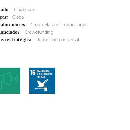
tado:
Finalizado
gar:
Global
laboradores:
Grupo Master Producciones
nanciador:
Crowdfunding
nea estratégica:
Jurisdicción universal