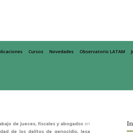
licaciones
Cursos
Novedades
Observatorio LATAM
I
abajo de jueces, fiscales y abogados
en
nidad
de los delitos de genocidio, lesa