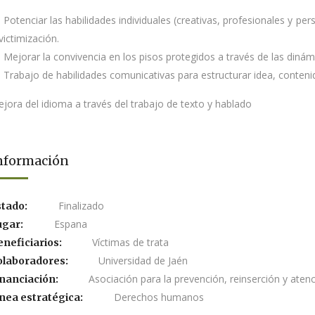
Potenciar las habilidades individuales (creativas, profesionales y pe
victimización.
Mejorar la convivencia en los pisos protegidos a través de las dinám
Trabajo de habilidades comunicativas para estructurar idea, conteni
jora del idioma a través del trabajo de texto y hablado
nformación
Finalizado
stado:
Espana
ugar:
Víctimas de trata
eneficiarios:
Universidad de Jaén
olaboradores:
Asociación para la prevención, reinserción y aten
inanciación:
Derechos humanos
nea estratégica: