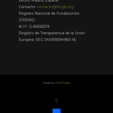
28030 Madrid, España
Contacto:
contacto@fibgar.org
Registro Nacional de Fundaciones:
1035SND.
N.I.F.: G-86365319
Registro de Transparencia de la Unión
Europea: REG 064936594983-45
Made by
Mad Pages
x
facebook