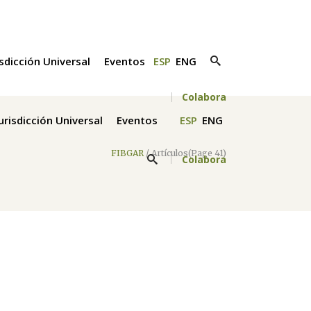
isdicción Universal
Eventos
ESP
ENG
Colabora
Jurisdicción Universal
Eventos
ESP
ENG
FIBGAR
/
Artículos
(Page 41)
Colabora