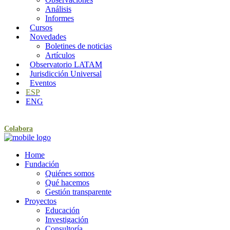
Análisis
Informes
Cursos
Novedades
Boletines de noticias
Artículos
Observatorio LATAM
Jurisdicción Universal
Eventos
ESP
ENG
Colabora
Home
Fundación
Quiénes somos
Qué hacemos
Gestión transparente
Proyectos
Educación
Investigación
Consultoría