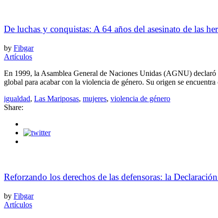
De luchas y conquistas: A 64 años del asesinato de las h
by
Fibgar
Artículos
En 1999, la Asamblea General de Naciones Unidas (AGNU) declaró el 
global para acabar con la violencia de género. Su origen se encuentra e
igualdad
,
Las Mariposas
,
mujeres
,
violencia de género
Share:
Reforzando los derechos de las defensoras: la Declarac
by
Fibgar
Artículos