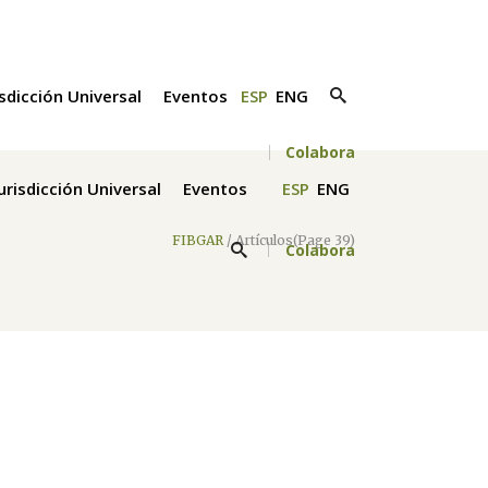
isdicción Universal
Eventos
ESP
ENG
Colabora
Jurisdicción Universal
Eventos
ESP
ENG
FIBGAR
/
Artículos
(Page 39)
Colabora