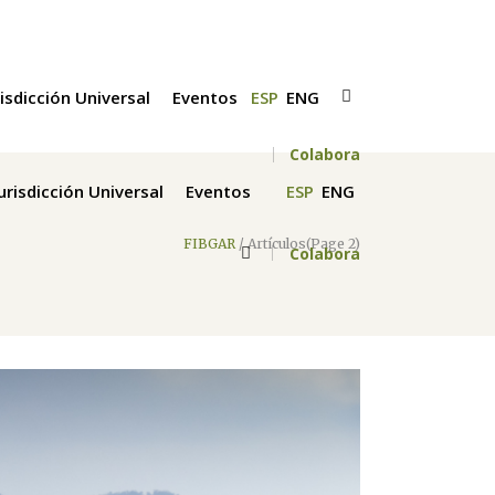
risdicción Universal
Eventos
ESP
ENG
Colabora
Jurisdicción Universal
Eventos
ESP
ENG
FIBGAR
/
Artículos
(Page 2)
Colabora