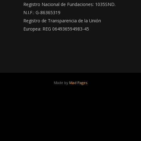
Registro Nacional de Fundaciones: 1035SND.
N.I.F.: G-86365319
Registro de Transparencia de la Unión
Europea: REG 064936594983-45
Made by
Mad Pages
x
facebook
youtube