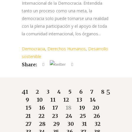
Internacional de la Democracia. Entendida
tanto un proceso como una meta, la
democracia solo puede tornarse una realidad
con la plena participación y el apoyo de toda
la comunidad internacional, los órganos...
Democracia
,
Derechos Humanos
,
Desarrollo
sostenible
Share:
1
2
3
4
5
6
7
8
9
10
11
12
13
14
15
16
17
18
19
20
21
22
23
24
25
26
27
28
29
30
31
32
33
34
35
36
37
38