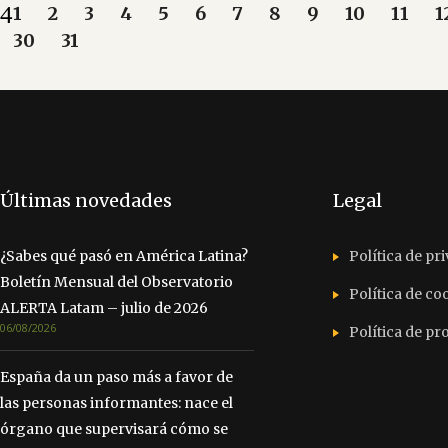
1
2
3
4
5
6
7
8
9
10
11
1
30
31
Últimas novedades
Legal
¿Sabes qué pasó en América Latina?
Política de pr
Boletín Mensual del Observatorio
Política de co
ALERTA Latam – julio de 2026
06/08/2026
Política de p
España da un paso más a favor de
las personas informantes: nace el
órgano que supervisará cómo se