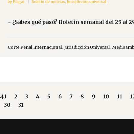
by
Fibgar
Boletin de noticias
,
Jurisdicción universal
- ¿Sabes qué pasó? Boletín semanal del 25 al 29
,
,
Corte Penal Internacional
Jurisdicción Universal
Medioamb
1
2
3
4
5
6
7
8
9
10
11
1
30
31