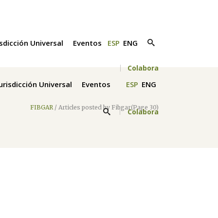
isdicción Universal
Eventos
ESP
ENG
Colabora
Jurisdicción Universal
Eventos
ESP
ENG
FIBGAR
/
Articles posted by Fibgar
(Page 30)
Colabora