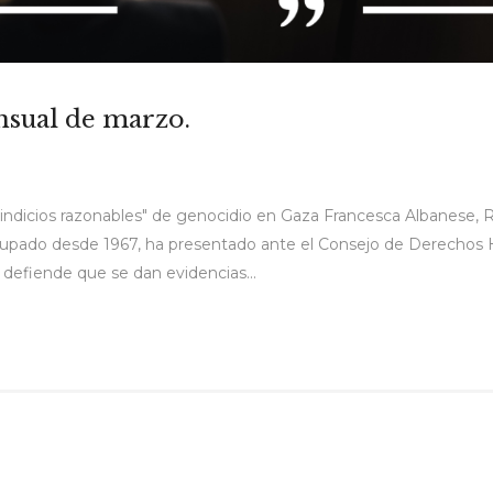
nsual de marzo.
indicios razonables" de genocidio en Gaza Francesca Albanese, Re
ocupado desde 1967, ha presentado ante el Consejo de Derechos
defiende que se dan evidencias...