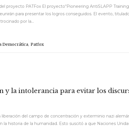
re del proyecto PATFox El proyecto“Pioneering AntiSLAPP Trainin
reunirán para presentar los logros conseguidos. El evento, titula
rocinado por la...
,
 Democrática
Patfox
y la intolerancia para evitar los discu
 liberación del campo de concentración y exterminio nazi alemán
 la historia de la humanidad. Esto suscitó a que Naciones Unida