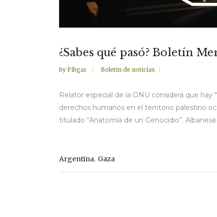
¿Sabes qué pasó? Boletín Me
by
Fibgar
Boletin de noticias
Relator especial de la ONU considera que hay "
derechos humanos en el territorio palestino 
titulado “Anatomía de un Genocidio”. Albanese 
,
Argentina
Gaza