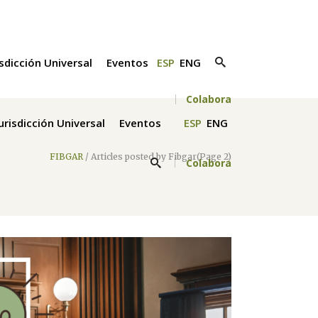
isdicción Universal
Eventos
ESP
ENG
Colabora
Jurisdicción Universal
Eventos
ESP
ENG
FIBGAR
/
Articles posted by Fibgar
(Page 2)
Colabora