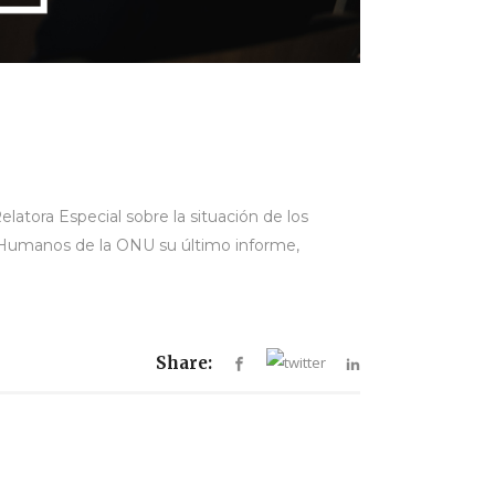
latora Especial sobre la situación de los
 Humanos de la ONU su último informe,
Share: